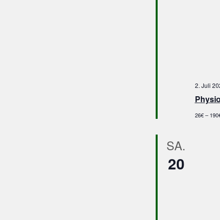
2. Juli 2
Physio
26€ – 190
SA.
20