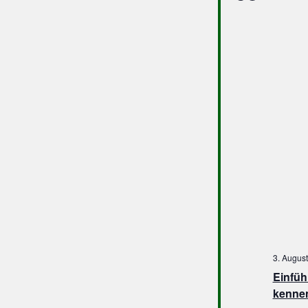
3. Augus
Einfüh
kenne