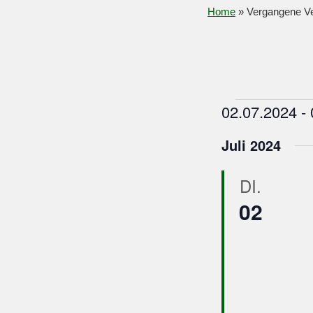
Home
»
Vergangene Ve
Veranstaltungen
02.07.2024
 - 
D
Juli 2024
a
t
u
DI.
m
02
w
ä
h
l
e
n
.