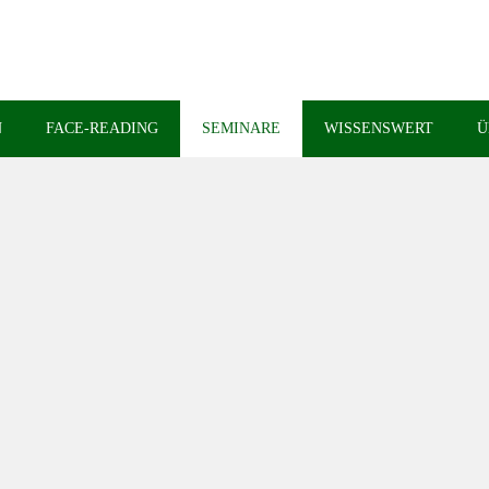
N
FACE-READING
SEMINARE
WISSENSWERT
Ü