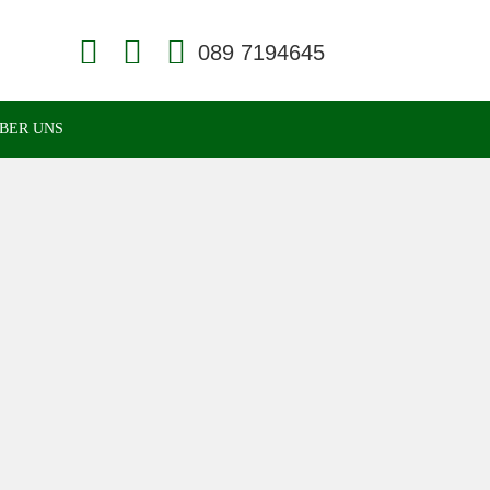
Face
Konta
book
kt
Face
Readi
BER UNS
ng
und
Homö
opathi
e in
Münc
hen