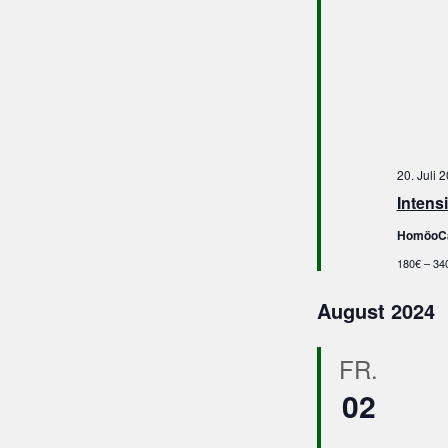
20. Juli 
Intens
HomöoC
180€ – 34
August 2024
FR.
02