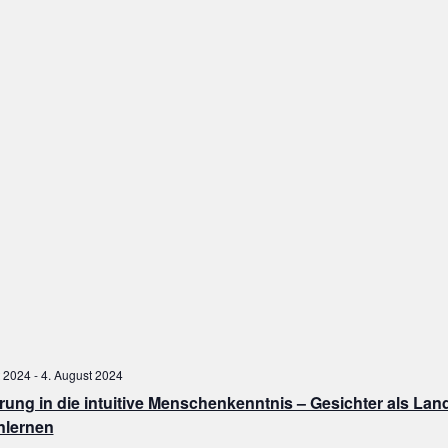
t 2024
-
4. August 2024
rung in die intuitive Menschenkenntnis – Gesichter als Lan
nlernen