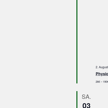
2. August
Physio
26€ – 190
SA.
03