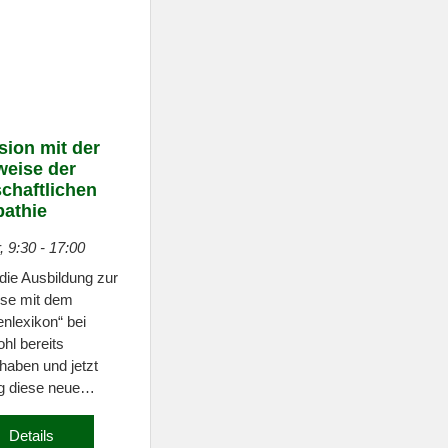
n
i
c
h
t
e
n
sion mit der
weise der
,
chaftlichen
N
athie
a
, 9:30
-
17:00
v
i
die Ausbildung zur
ise mit dem
g
lexikon“ bei
a
hl bereits
t
 haben und jetzt
i
g diese neue…
o
n
Details