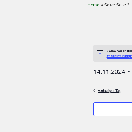
Home
»
Seite
: Seite 2
Veranstaltungen
für
Keine Veransta
H
Veranstaltung
14.
i
November
n
2024
14.11.2024
w
e
i
D
s
a
Vorheriger Tag
t
u
m
w
ä
h
l