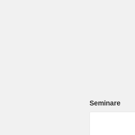
e
n
.
Seminare