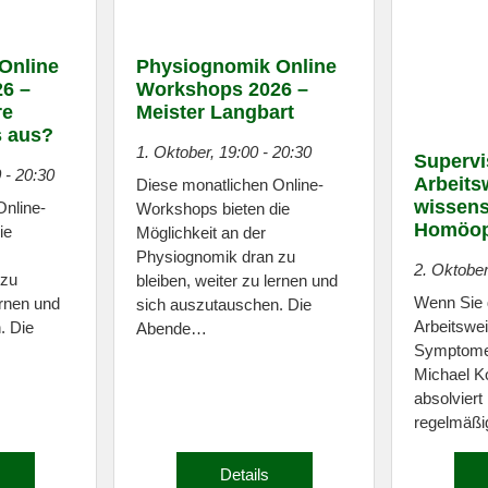
Online
Physiognomik Online
6 –
Workshops 2026 –
re
Meister Langbart
s aus?
1. Oktober, 19:00
-
20:30
Supervi
0
-
20:30
Arbeits
Diese monatlichen Online-
wissens
Online-
Workshops bieten die
Homöop
ie
Möglichkeit an der
Physiognomik dran zu
2. Oktober
 zu
bleiben, weiter zu lernen und
Wenn Sie 
ernen und
sich auszutauschen. Die
Arbeitswe
. Die
Abende…
Symptomen
Michael Ko
absolviert
regelmäßi
Details