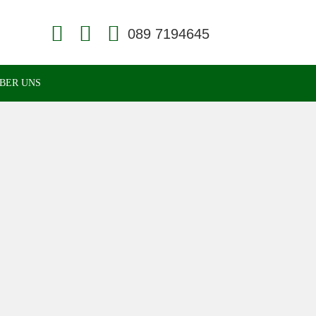
Face
Konta
book
kt
Face
Readi
BER UNS
ng
und
Homö
opathi
e in
Münc
hen