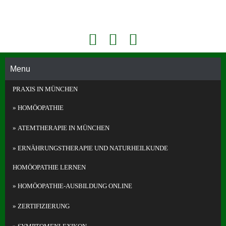
Face
Konta
Akademie Für Homöopathie Und Face Reading In München
book
kt
Face
Telefo
Readi
Menu
n
ng
PRAXIS IN MÜNCHEN
und
Homö
HOMÖOPATHIE
opathi
e in
ATEMTHERAPIE IN MÜNCHEN
Münc
hen
ERNÄHRUNGS­THERAPIE UND NATURHEILKUNDE
HOMÖOPATHIE LERNEN
HOMÖOPATHIE-AUSBILDUNG ONLINE
ZERTIFIZIERUNG