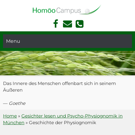
Face
Kont
Akademie Für Homöopathie Und Face Reading In München
book
akt
Face
Telef
Read
Menu
on
ing
und
Hom
öopa
thie
in
Das Innere des Menschen offenbart sich in seinem
Mün
Äußeren
chen
—
Goethe
Home
»
Gesichter lesen und Psycho-Physiognomik in
München
»
Geschichte der Physiognomik