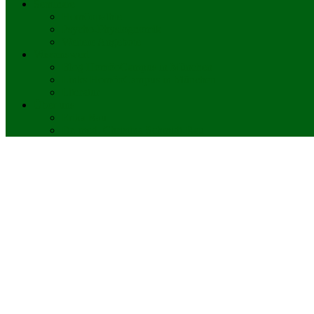
Seminare
Homöopathie
Psycho-Physiognomik
Weitere Angebote
Wissenswert
Blog HomöoCampus in München
Links HomöoCampus in München
Literatur
Über uns
Erika Rau
Dr. med. Christina Schmidt-Rau