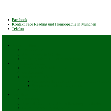
Akademie für Homöopathie und Face Reading in München
Facebook
Kontakt Face Reading und Homöopathie in München
Telefon
Menu
Praxis in München
Homöopathie
Atemtherapie in München
Ernährungs­therapie und Naturheilkunde
Homöopathie Lernen
Homöopathie-Ausbildung online
Zertifizierung
Symptomenlexikon
Wissenschaftliche Homöopathie mit dem Symptom
Symptomenlexikon – Supervision
Forschung
Face-Reading
Ausbildung
Personal Coaching und Einzelberatung in München
Geschichte der Physiognomik