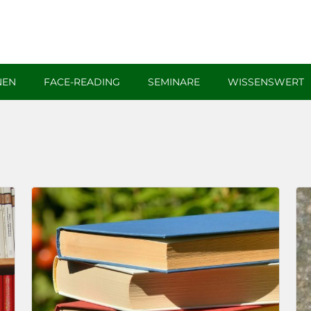
chen
NEN
FACE-READING
SEMINARE
WISSENSWERT