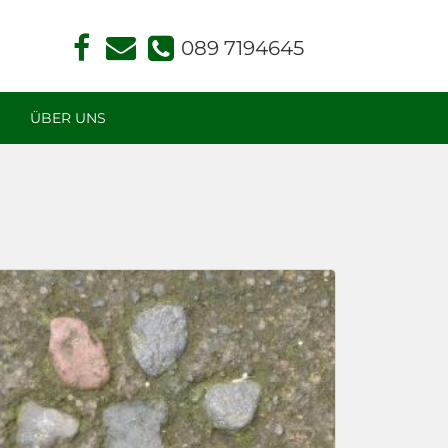
Face
Kont
book
akt
Face
Read
ÜBER UNS
ing
und
Hom
öopa
thie
in
Mün
chen