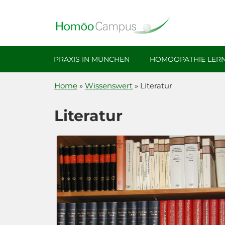
Akademie Für Homöopathie Und Face Reading In Mün
PRAXIS IN MÜNCHEN
HOMÖOPATHIE LER
Home
»
Wissenswert
»
Literatur
Literatur