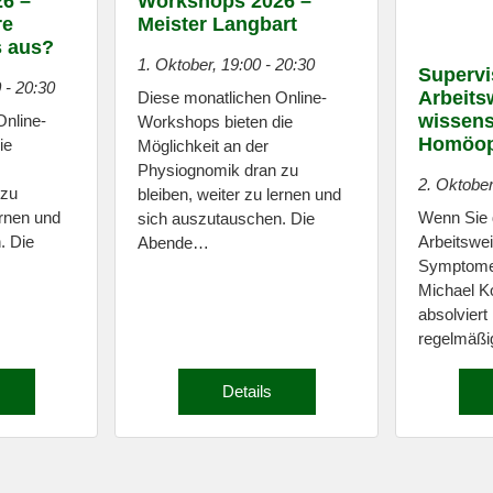
6 –
Workshops 2026 –
re
Meister Langbart
s aus?
1. Oktober, 19:00
-
20:30
Supervi
0
-
20:30
Arbeits
Diese monatlichen Online-
wissens
Online-
Workshops bieten die
Homöop
ie
Möglichkeit an der
Physiognomik dran zu
2. Oktober
 zu
bleiben, weiter zu lernen und
Wenn Sie 
ernen und
sich auszutauschen. Die
Arbeitswe
. Die
Abende…
Symptomen
Michael Ko
absolviert
regelmäßi
Details