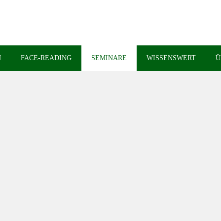
N
FACE-READING
SEMINARE
WISSENSWERT
Ü