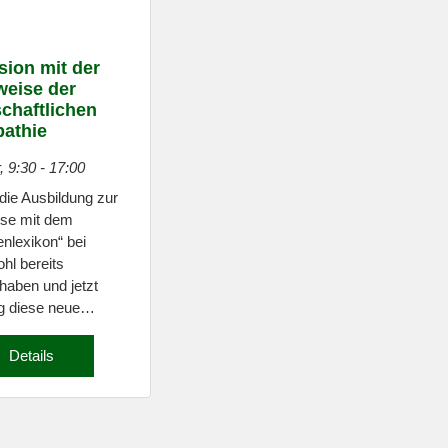
sion mit der
weise der
chaftlichen
athie
, 9:30
-
17:00
die Ausbildung zur
ise mit dem
lexikon“ bei
hl bereits
 haben und jetzt
g diese neue…
Details