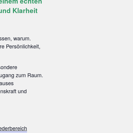
 einem echten
und Klarheit
issen, warum.
e Persönlichkeit,
sondere
 Zugang zum Raum.
hauses
nskraft und
ederbereich