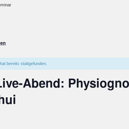
minar
gen
hat bereits stattgefunden.
 Live-Abend: Physiogn
hui