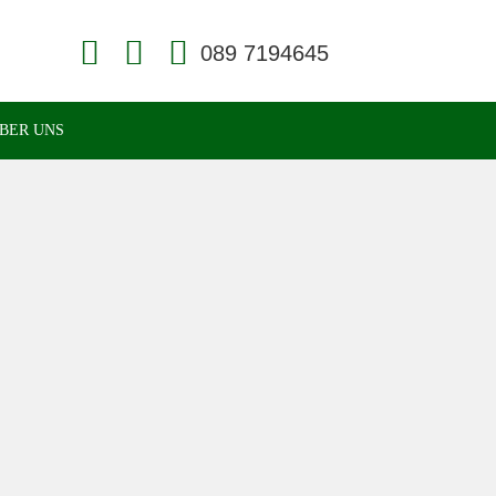
Face
Konta
book
kt
Face
Readi
BER UNS
ng
und
Homö
opathi
e in
Münc
hen