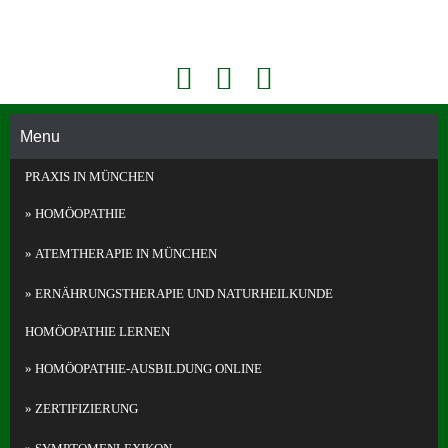
Face
Konta
Akademie Für Homöopathie Und Face Reading In München
book
kt
Face
Telefo
Readi
Menu
n
ng
PRAXIS IN MÜNCHEN
und
Homö
HOMÖOPATHIE
opathi
e in
ATEMTHERAPIE IN MÜNCHEN
Münc
hen
ERNÄHRUNGS­THERAPIE UND NATURHEILKUNDE
HOMÖOPATHIE LERNEN
HOMÖOPATHIE-AUSBILDUNG ONLINE
ZERTIFIZIERUNG