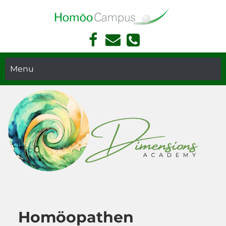
Face
Kont
Akademie Für Homöopathie Und Face Reading In München
book
akt
Face
Telef
Read
Menu
on
ing
und
Hom
öopa
thie
in
Mün
chen
Homöopathen