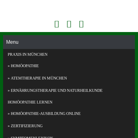
Face
Konta
Akademie Für Homöopathie Und Face Reading In München
book
kt
Face
Telefo
Readi
Menu
n
ng
PRAXIS IN MÜNCHEN
und
Homö
HOMÖOPATHIE
opathi
e in
ATEMTHERAPIE IN MÜNCHEN
Münc
hen
ERNÄHRUNGS­THERAPIE UND NATURHEILKUNDE
HOMÖOPATHIE LERNEN
HOMÖOPATHIE-AUSBILDUNG ONLINE
ZERTIFIZIERUNG