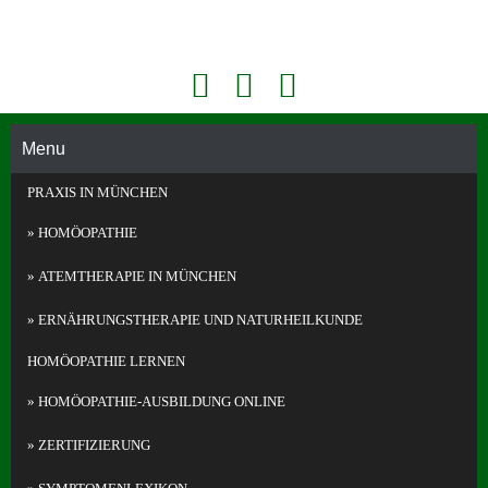
Face
Konta
Akademie Für Homöopathie Und Face Reading In München
book
kt
Face
Telefo
Readi
Menu
n
ng
PRAXIS IN MÜNCHEN
und
Homö
HOMÖOPATHIE
opathi
e in
ATEMTHERAPIE IN MÜNCHEN
Münc
hen
ERNÄHRUNGS­THERAPIE UND NATURHEILKUNDE
HOMÖOPATHIE LERNEN
HOMÖOPATHIE-AUSBILDUNG ONLINE
ZERTIFIZIERUNG