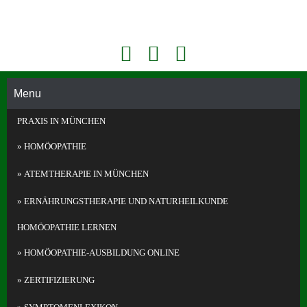
Face
Konta
Akademie Für Homöopathie Und Face Reading In München
book
kt
Face
Telefo
Readi
Menu
n
ng
PRAXIS IN MÜNCHEN
und
Homö
HOMÖOPATHIE
opathi
e in
ATEMTHERAPIE IN MÜNCHEN
Münc
hen
ERNÄHRUNGS­THERAPIE UND NATURHEILKUNDE
HOMÖOPATHIE LERNEN
HOMÖOPATHIE-AUSBILDUNG ONLINE
ZERTIFIZIERUNG