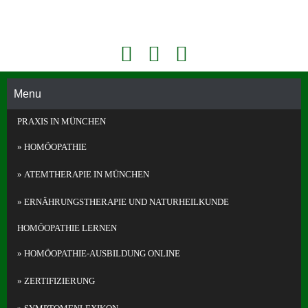
Face
Konta
Akademie Für Homöopathie Und Face Reading In München
book
kt
Face
Telefo
Readi
Menu
n
ng
PRAXIS IN MÜNCHEN
und
Homö
HOMÖOPATHIE
opathi
e in
ATEMTHERAPIE IN MÜNCHEN
Münc
hen
ERNÄHRUNGS­THERAPIE UND NATURHEILKUNDE
HOMÖOPATHIE LERNEN
HOMÖOPATHIE-AUSBILDUNG ONLINE
ZERTIFIZIERUNG