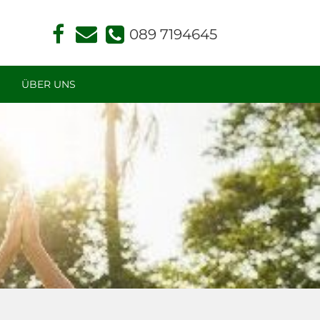
Face
Kont
book
akt
Face
Read
ÜBER UNS
ing
und
Hom
öopa
thie
in
Mün
chen