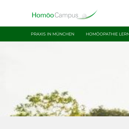
Akademie Für Homöopathie Und Face Reading In Mün
PRAXIS IN MÜNCHEN
HOMÖOPATHIE LER