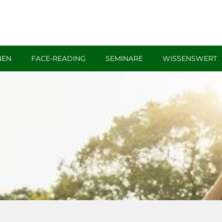
chen
NEN
FACE-READING
SEMINARE
WISSENSWERT