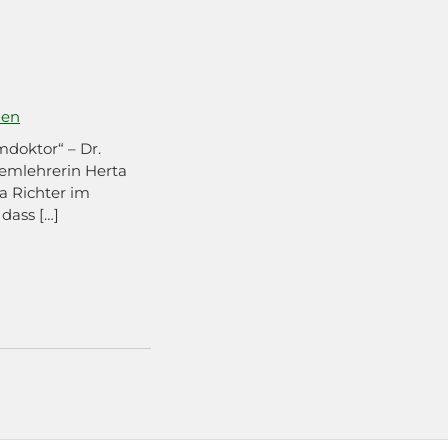
hen
doktor“ – Dr.
emlehrerin Herta
a Richter im
dass […]