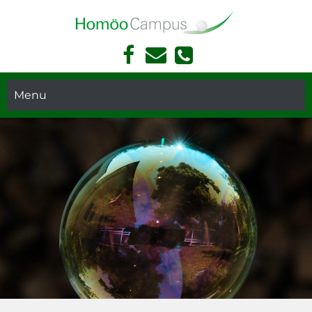
Face
Kont
Akademie Für Homöopathie Und Face Reading In München
book
akt
Face
Telef
Read
Menu
on
ing
und
Hom
öopa
thie
in
Mün
chen