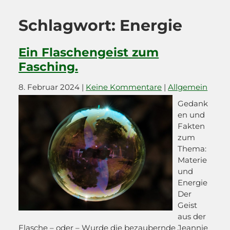
Schlagwort:
Energie
Ein Flaschengeist zum
Fasching.
8. Februar 2024
|
Keine Kommentare
|
Allgemein
Gedank
en und
Fakten
zum
Thema:
Materie
und
Energie
Der
Geist
aus der
Flasche – oder – Wurde die bezaubernde Jeannie