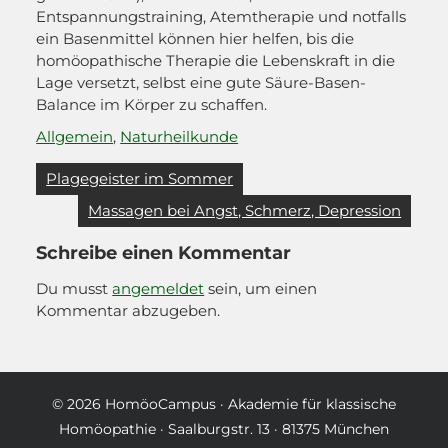
Entspannungstraining, Atemtherapie und notfalls
ein Basenmittel können hier helfen, bis die
homöopathische Therapie die Lebenskraft in die
Lage versetzt, selbst eine gute Säure-Basen-
Balance im Körper zu schaffen.
Allgemein
,
Naturheilkunde
Beitragsnavigation
Plagegeister im Sommer
Massagen bei Angst, Schmerz, Depression
Schreibe einen Kommentar
Du musst
angemeldet
sein, um einen
Kommentar abzugeben.
© 2026
HomöoCampus
· Akademie für klassische
Homöopathie · Saalburgstr. 13 · 81375 München