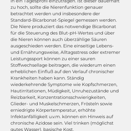
in ein Tagesprofil einzutragen. Ist dieser dauerhaft
zu hoch, sollte die Nierenfunktion genauer
betrachtet werden und insbesondere der
Standard-Bicarbonat-Spiegel gemessen werden.
Die Niere produziert das notwendige Bicarbonat
für die Steuerung des Blut-pH-Wertes und über
die Nieren können auch überzählige Säuren
ausgeschieden werden. Eine einseitige Lebens-
und Ernährungsweise, Alltagsstress oder extremer
Leistungssport können zu einer sauren
Stoffwechsellage beitragen, die wiederum einen
erheblichen Einfluß auf den Verlauf chronischer
Krankheiten haben kann. Ständig
wiederkehrende Symptome wie Kopfschmerzen,
Hautirritationen, Müdigkeit, Unruhezustände und
Reizbarkeit, Konzentrationsschwierigkeiten,
Glieder- und Muskelschmerzen, Frösteln sowie
erniedrigte Körpertemperatur, erhöhte
Infektanfälligkeit u.v.m. können ein Hinweis auf
chronische Azidose sein. Viel trinken (möglichst
gutes Wasser), basische Kost,