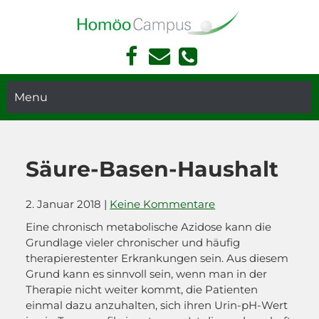
Face
Kont
Akademie Für Homöopathie Und Face Reading In München
book
akt
Face
Telef
Read
Menu
on
ing
und
Hom
öopa
Säure-Basen-Haushalt
thie
in
2. Januar 2018
|
Keine Kommentare
Mün
chen
Eine chronisch metabolische Azidose kann die
Grundlage vieler chronischer und häufig
therapierestenter Erkrankungen sein. Aus diesem
Grund kann es sinnvoll sein, wenn man in der
Therapie nicht weiter kommt, die Patienten
einmal dazu anzuhalten, sich ihren Urin-pH-Wert