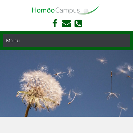
Face
Kont
Akademie Für Homöopathie Und Face Reading In München
book
akt
Face
Telef
Read
Menu
on
ing
und
Hom
öopa
thie
in
Mün
chen